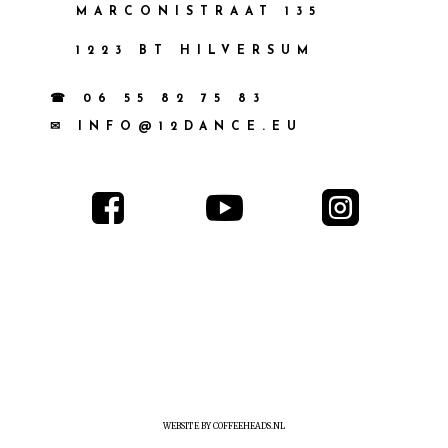
MARCONISTRAAT 135
1223 BT HILVERSUM
☎ 06 55 82 75 83
✉ INFO@12DANCE.EU



WEBSITE BY COFFEEHEADS.NL