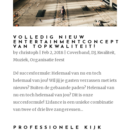
VOLLEDIG NIEUW
ENTERTAINMENTCONCEPT
VAN TOPKWALITEIT!
by
christoph
|
Feb 2, 2018
|
Coverband
,
DJ
,
Kwaliteit
,
Muziek
,
Organisatie feest
Dé succesformule: Helemaal van nu en toch
helemaal van jou! Wil jij je gasten verrassen met iets
nieuws? Buiten de gebaande paden? Helemaal van
nu en toch helemaal van jou? Dit is onze
succesformule! 12dance is een unieke combinatie
van twee of drie live zangeressen...
PROFESSIONELE KIJK