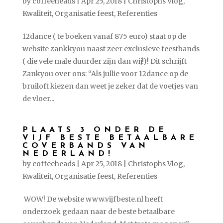
by
coffeeheads
|
Apr 25, 2018
|
Christophs Vlog
,
Kwaliteit
,
Organisatie feest
,
Referenties
12dance ( te boeken vanaf 875 euro) staat op de
website zankkyou naast zeer exclusieve feestbands
( die vele male duurder zijn dan wij!)! Dit schrijft
Zankyou over ons: “Als jullie voor 12dance op de
bruiloft kiezen dan weet je zeker dat de voetjes van
de vloer...
PLAATS 3 ONDER DE
VIJF BESTE BETAALBARE
COVERBANDS VAN
NEDERLAND!
by
coffeeheads
|
Apr 25, 2018
|
Christophs Vlog
,
Kwaliteit
,
Organisatie feest
,
Referenties
WOW! De website www.vijfbeste.nl heeft
onderzoek gedaan naar de beste betaalbare