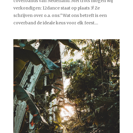
coverbands van Nederland. Met trots mogen wij
verkondigen: 12dance staat op plaats 3! Ze
schrijven over o.a. ons:”Wat ons betreft is een
coverband de ideale keus voor elk feest....