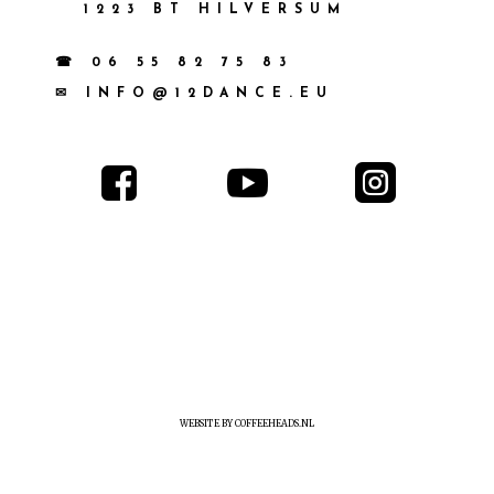
1223 BT HILVERSUM
☎ 06 55 82 75 83
✉ INFO@12DANCE.EU



WEBSITE BY COFFEEHEADS.NL