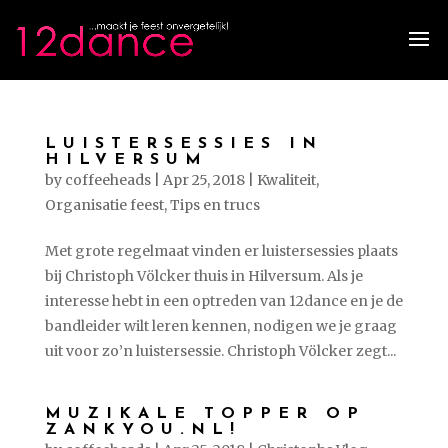
LUISTERSESSIES IN
HILVERSUM
by
coffeeheads
|
Apr 25, 2018
|
Kwaliteit
,
Organisatie feest
,
Tips en trucs
Met grote regelmaat vinden er luistersessies plaats
bij Christoph Völcker thuis in Hilversum. Als je
interesse hebt in een optreden van 12dance en je de
bandleider wilt leren kennen, nodigen we je graag
uit voor zo’n luistersessie. Christoph Völcker zegt...
MUZIKALE TOPPER OP
ZANKYOU.NL!