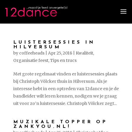
LUISTERSESSIES IN
HILVERSUM
by
coffeeheads
|
Apr 25, 2018
|
Kwaliteit
,
Organisatie feest
,
Tips en trucs
Met grote regelmaat vinden er luistersessies plaats
bij Christoph Völcker thuis in Hilversum. Als je
interesse hebt in een optreden van 12dance en je de
bandleider wilt leren kennen, nodigen we je graag
uit voor zo’n luistersessie. Christoph Völcker zegt...
MUZIKALE TOPPER OP
ZANKYOU.NL!