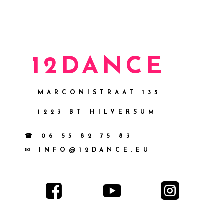
12DANCE
MARCONISTRAAT 135
1223 BT HILVERSUM
☎ 06 55 82 75 83
✉ INFO@12DANCE.EU


