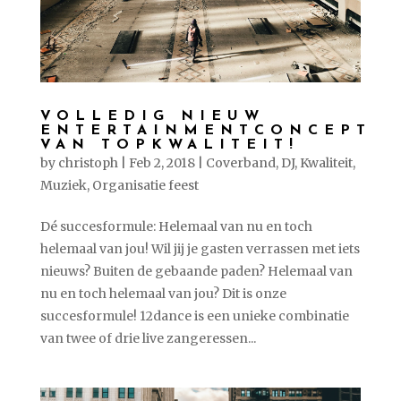
VOLLEDIG NIEUW
ENTERTAINMENTCONCEPT
VAN TOPKWALITEIT!
by
christoph
|
Feb 2, 2018
|
Coverband
,
DJ
,
Kwaliteit
,
Muziek
,
Organisatie feest
Dé succesformule: Helemaal van nu en toch
helemaal van jou! Wil jij je gasten verrassen met iets
nieuws? Buiten de gebaande paden? Helemaal van
nu en toch helemaal van jou? Dit is onze
succesformule! 12dance is een unieke combinatie
van twee of drie live zangeressen...