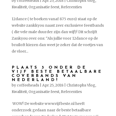
by
coffeeheads
|
Apr 25, 2018
|
Christophs Vlog
,
Kwaliteit
,
Organisatie feest
,
Referenties
12dance ( te boeken vanaf 875 euro) staat op de
website zankkyou naast zeer exclusieve feestbands
( die vele male duurder zijn dan wij!)! Dit schrijft
Zankyou over ons: “Als jullie voor 12dance op de
bruiloft kiezen dan weet je zeker dat de voetjes van
de vloer...
PLAATS 3 ONDER DE
VIJF BESTE BETAALBARE
COVERBANDS VAN
NEDERLAND!
by
coffeeheads
|
Apr 25, 2018
|
Christophs Vlog
,
Kwaliteit
,
Organisatie feest
,
Referenties
WOW! De website www.vijfbeste.nl heeft
onderzoek gedaan naar de beste betaalbare