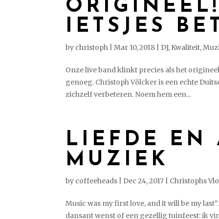
ORIGINEEL
IETSJES BE
by
christoph
|
Mar 10, 2018
|
DJ
,
Kwaliteit
,
Muz
Onze live band klinkt precies als het origineel
genoeg. Christoph Völcker is een echte Duitser
zichzelf verbeteren. Noem hem een...
LIEFDE EN
MUZIEK
by
coffeeheads
|
Dec 24, 2017
|
Christophs Vl
Music was my first love, and it will be my last
dansant wenst of een gezellig tuinfeest: ik vi