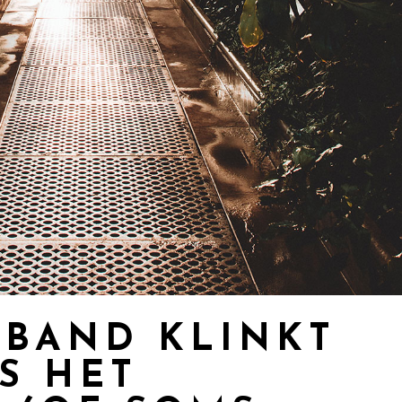
 BAND KLINKT
S HET