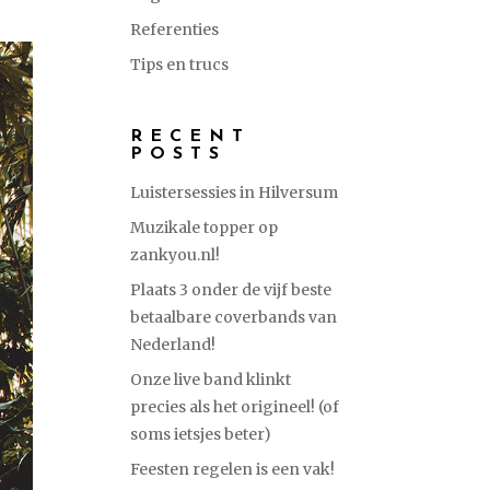
Referenties
Tips en trucs
RECENT
POSTS
Luistersessies in Hilversum
Muzikale topper op
zankyou.nl!
Plaats 3 onder de vijf beste
betaalbare coverbands van
Nederland!
Onze live band klinkt
precies als het origineel! (of
soms ietsjes beter)
Feesten regelen is een vak!