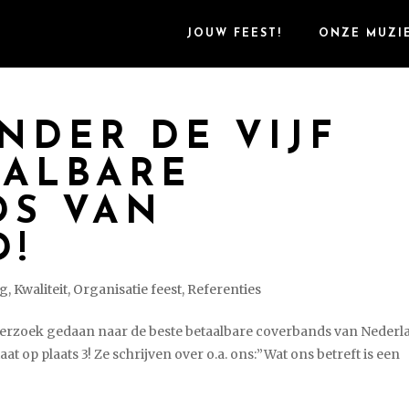
JOUW FEEST!
ONZE MUZI
NDER DE VIJF
AALBARE
DS VAN
D!
og
,
Kwaliteit
,
Organisatie feest
,
Referenties
erzoek gedaan naar de beste betaalbare coverbands van Nederl
t op plaats 3! Ze schrijven over o.a. ons:”Wat ons betreft is een