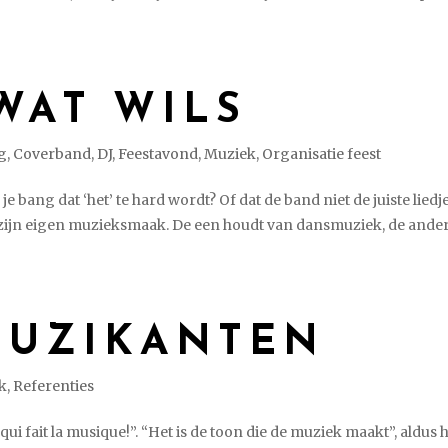
WAT WILS
og
,
Coverband
,
DJ
,
Feestavond
,
Muziek
,
Organisatie feest
 bang dat ‘het’ te hard wordt? Of dat de band niet de juiste liedj
 zijn eigen muzieksmaak. De een houdt van dansmuziek, de ander
MUZIKANTEN
k
,
Referenties
ui fait la musique!”. “Het is de toon die de muziek maakt”, aldus 