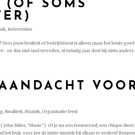
! (OF SOMS
TER)
iek
,
Referenties
! Voor jouw bruiloft of bedrijfsfeest is alleen maar het beste goed
– en dus niet snel tevreden. Al twintig jaar doet hij niets anders
 AANDACHT VOO
og
,
Kwaliteit
,
Muziek
,
Organisatie feest
”. ( John Miles, “Music”) Of je nu een feestavond, een chique diner
nd het leuk, voor jou de juiste muziek bij elkaar te zoeken! Bespre