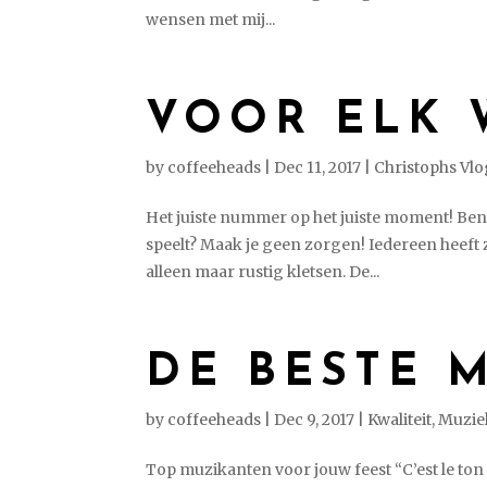
wensen met mij...
VOOR ELK 
by
coffeeheads
|
Dec 11, 2017
|
Christophs Vl
Het juiste nummer op het juiste moment! Ben je
speelt? Maak je geen zorgen! Iedereen heeft
alleen maar rustig kletsen. De...
DE BESTE 
by
coffeeheads
|
Dec 9, 2017
|
Kwaliteit
,
Muzie
Top muzikanten voor jouw feest “C’est le ton q