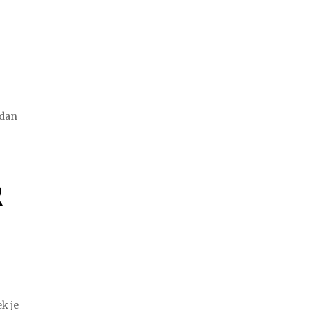
 dan
R
ek je