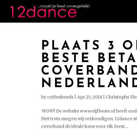
PLAATS 3 O
BESTE BET
COVERBAN
NEDERLAN
by
coffeeheads
|
Apr 25, 2018
|
Christophs Vl
WOW! De website www.vijfbeste.nl heeft ond
Met trots mogen wij verkondigen: 12dance staa
coverband de ideale keus voor elk feest....